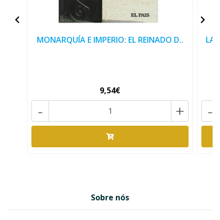
MONARQUÍA E IMPERIO: EL REINADO D..
LAS
9,54€
-
+
-
Sobre nós