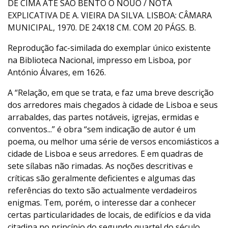
DE CIMA ATÈ SAÕ BENTO O NOUO / NOTA
EXPLICATIVA DE A. VIEIRA DA SILVA. LISBOA: CÂMARA
MUNICIPAL, 1970. DE 24X18 CM. COM 20 PÁGS. B.
Reprodução fac-similada do exemplar único existente
na Biblioteca Nacional, impresso em Lisboa, por
António Álvares, em 1626.
A “Relação, em que se trata, e faz uma breve descrição
dos arredores mais chegados à cidade de Lisboa e seus
arrabaldes, das partes notáveis, igrejas, ermidas e
conventos...” é obra “sem indicação de autor é um
poema, ou melhor uma série de versos encomiásticos a
cidade de Lisboa e seus arredores. E em quadras de
sete sílabas não rimadas. As noções descritivas e
críticas são geralmente deficientes e algumas das
referências do texto são actualmente verdadeiros
enigmas. Tem, porém, o interesse dar a conhecer
certas particularidades de locais, de edifícios e da vida
citadina no princípio do segundo quartel do século