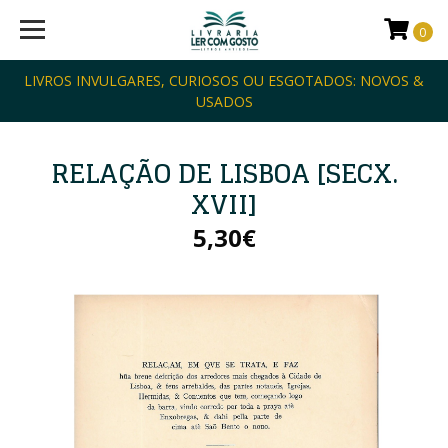
0
LIVROS INVULGARES, CURIOSOS OU ESGOTADOS: NOVOS &
USADOS
RELAÇÃO DE LISBOA [SECX.
XVII]
5,30€