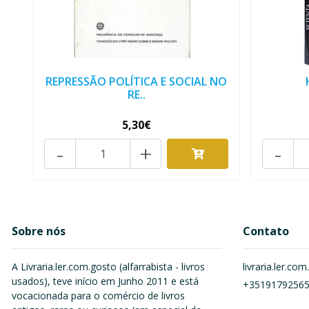
REPRESSÃO POLÍTICA E SOCIAL NO
RE..
5,30€
-
+
-
Sobre nós
Contato
A Livraria.ler.com.gosto (alfarrabista - livros
livraria.ler.c
usados), teve início em Junho 2011 e está
+3519179256
vocacionada para o comércio de livros