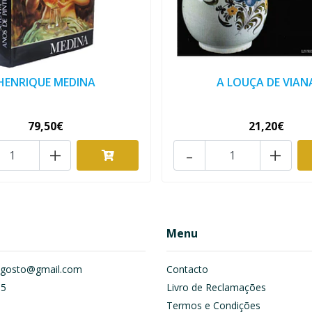
HENRIQUE MEDINA
A LOUÇA DE VIAN
79,50€
21,20€
+
-
+
Menu
om.gosto@gmail.com
Contacto
55
Livro de Reclamações
Termos e Condições