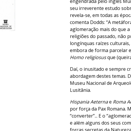
engendrada pelo inglês Mur
seu irreverente estudo sobr
revela-se, em todas as épo
comenta Dodds: “A metáfora g
aglomeração mais do que a 
religiões do passado, não
longínquas raízes culturais
embora de forma parcelar e,
Homo religiosus
que (queir
Daí, o inusitado e sempre c
abordagem destes temas. Daí
Museu Nacional de Arqueolog
Lusitânia.
Hispania Aeterna
e
Roma Ae
por força da Pax Romana. M
“converter”... E o “aglomer
e além alguns dos seus co
forças secretas da Natureza,