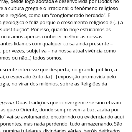
ray, desde logo adotada e desenvolvida por Dodds no
e a cultura grega e o irracional: o fenómeno religioso
cas e regiões, como um “conglomerado herdado”. E
eológica é feliz porque o crescimento religioso é (...) a
substituição”. Por isso, quando hoje estudamos as
 procuramos apenas conhecer melhor as nossas
, antes lidamos com qualquer coisa ainda presente –
 por vezes, subjetiva – na nossa atual vivência como
amos ou não...) todos somos.
rescente interesse que desperta, no grande público, a
, o esperado êxito da [...] exposição promovida pelo
ia, no virar dos milénios, sobre as Religiões da
terna.
Duas tradições que convergem e se sincretizam
as que o Oriente, donde sempre vem a Luz, acaba por
ado” vai-se avolumando, encobrindo ou evidenciando aqui
mponentes, mas nada perdendo, tudo armazenando. São
 numina tutelares, divindades várias, heróis deificados,