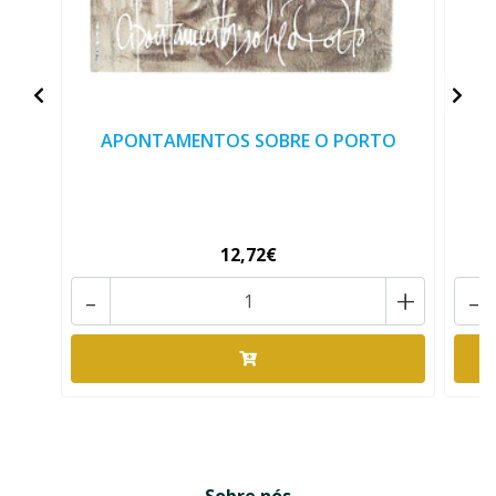
APONTAMENTOS SOBRE O PORTO
C
12,72€
-
+
-