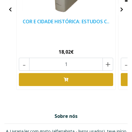
COR E CIDADE HISTÓRICA: ESTUDOS C..
18,02€
-
+
-
Sobre nós
A Livraria.ler.com.gosto (alfarrabista - livros usados), teve início