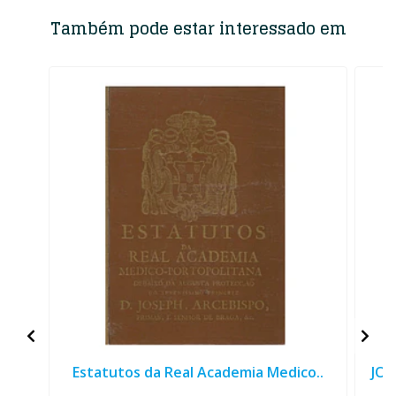
Também pode estar interessado em
Estatutos da Real Academia Medico..
JOÃ