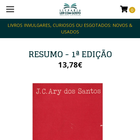
0
LIVROS INVULGARES, CURIOSOS OU ESGOTADOS: NOVOS &
USADOS
RESUMO - 1ª EDIÇÃO
13,78€