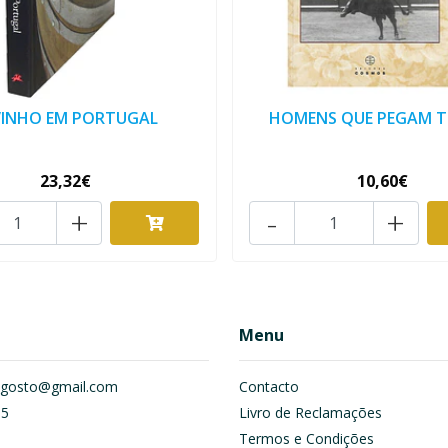
VINHO EM PORTUGAL
HOMENS QUE PEGAM T
23,32€
10,60€
+
-
+
Menu
om.gosto@gmail.com
Contacto
55
Livro de Reclamações
Termos e Condições