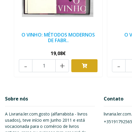
O VINHO: MÉTODOS MODERNOS
O 
DE FABR..
19,08€
-
+
-
Sobre nós
Contato
A Livraria.ler.com.gosto (alfarrabista - livros
livraria.ler.c
usados), teve início em Junho 2011 e está
+3519179256
vocacionada para o comércio de livros