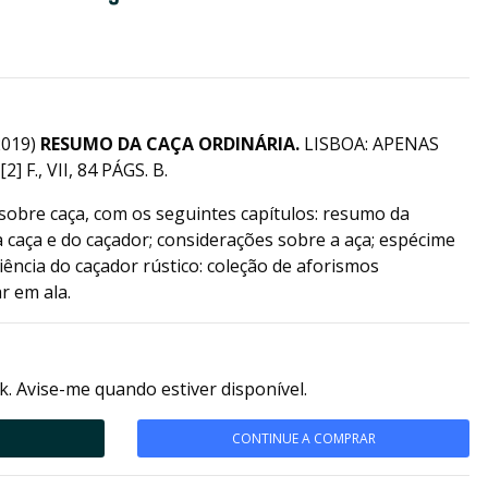
2019)
RESUMO DA CAÇA ORDINÁRIA.
LISBOA: APENAS
 F., VII, 84 PÁGS. B.
sobre caça, com os seguintes capítulos: resumo da
da caça e do caçador; considerações sobre a aça; espécime
ciência do caçador rústico: coleção de aforismos
r em ala.
k. Avise-me quando estiver disponível.
CONTINUE A COMPRAR