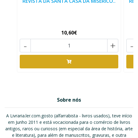
REVISTA DA SANTA CASA DA MISERICÓ..
REV
10,60€
-
+
-
Sobre nós
A Livraria.ler.com.gosto (alfarrabista - livros usados), teve início
em Junho 2011 e está vocacionada para o comércio de livros
antigos, raros ou curiosos (em especial da área de história, arte
e literatura), para além de manuscritos, gravuras, e outra