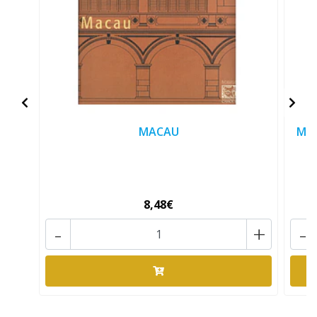
MACAU
MAC
8,48€
-
+
-