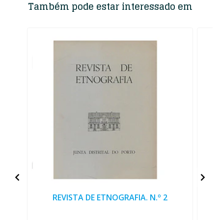
Também pode estar interessado em
REVISTA DE ETNOGRAFIA. N.º 2
D