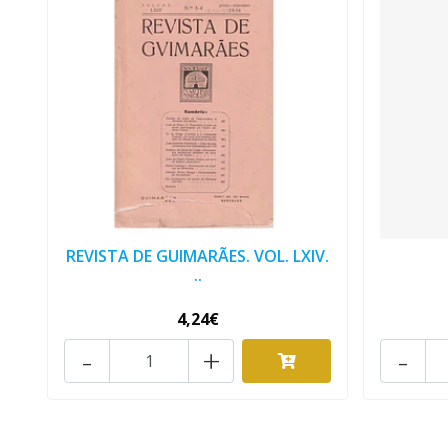
REVISTA DE GUIMARÃES. VOL. LXIV.
..
4,24€
-
+
-