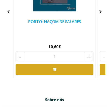
PORTO: NAÇOM DE FALARES
P
10,60€
-
+
-
Sobre nós