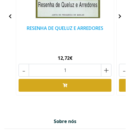
RESENHA DE QUELUZ E ARREDORES
O
12,72€
-
+
-
Sobre nós