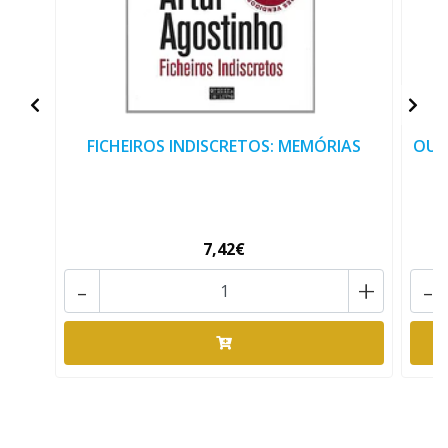
FICHEIROS INDISCRETOS: MEMÓRIAS
OUT
7,42€
-
+
-