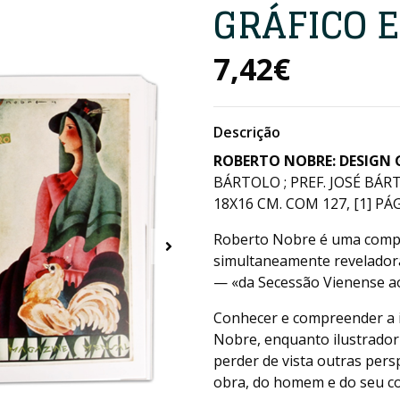
GRÁFICO 
7,42€
Descrição
ROBERTO NOBRE: DESIGN 
BÁRTOLO ; PREF. JOSÉ BÁR
18X16 CM. COM 127, [1] PÁGS
Roberto Nobre é uma compil
simultaneamente reveladora
— «da Secessão Vienense ao
Conhecer e compreender a i
Nobre, enquanto ilustrador 
perder de vista outras pers
obra, do homem e do seu co