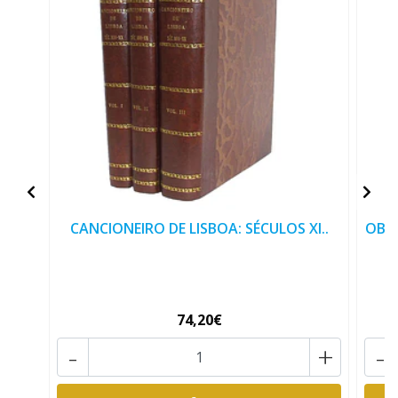
CANCIONEIRO DE LISBOA: SÉCULOS XI..
OBR
74,20€
-
+
-