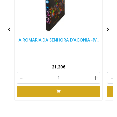
A ROMARIA DA SENHORA D’AGONIA -[V..
A
21,20€
-
+
-