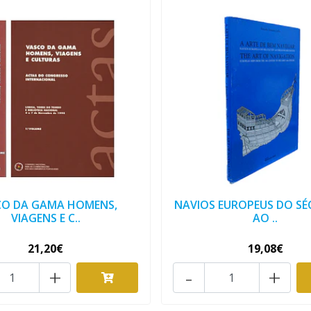
CO DA GAMA HOMENS,
NAVIOS EUROPEUS DO SÉ
VIAGENS E C..
AO ..
21,20€
19,08€
+
-
+