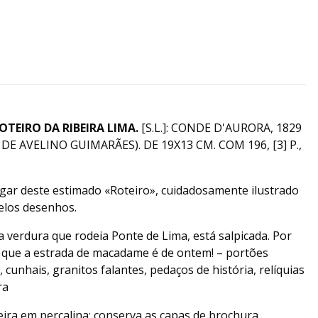
OTEIRO DA RIBEIRA LIMA.
[S.L.]: CONDE D'AURORA, 1829
. DE AVELINO GUIMARÃES). DE 19X13 CM. COM 196, [3] P.,
lgar deste estimado «Roteiro», cuidadosamente ilustrado
elos desenhos.
a verdura que rodeia Ponte de Lima, está salpicada. Por
 que a estrada de macadame é de ontem! – portões
 cunhais, granitos falantes, pedaços de história, relíquias
ra
ira em percalina; conserva as capas de brochura.