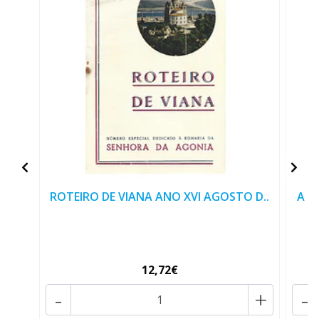
ROTEIRO DE VIANA ANO XVI AGOSTO D..
A R
12,72€
-
+
-