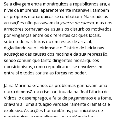
Se a clivagem entre monárquicos e republicanos era, a
nível da imprensa, aparentemente insanável, também
os próprios monárquicos se combatiam. Na cidade as
acusações não passavam da
guerra de caneta
, mas nos
arredores tornavam-se usuais os distúrbios motivados
por vinganças entre os diferentes caciques locais,
sobretudo nas feiras ou em festas de arraial,
digladiando-se o Leiriense e o Distrito de Leiria nas
acusações das causas dos motins e da sua repressão,
sendo comum que tanto dirigentes monárquicos
oposicionistas, como republicanos se envolvessem
entre si e todos contra as forças no poder.
Já na Marinha Grande, os problemas ganhavam uma
outra dimensão. a crise continuada na Real Fábrica de
Vidros, o desemprego, a falta de pagamentos e a fome,
criavam ali uma situação verdadeiramente dramática e
explosiva. As acções humanitárias, por iniciativa de
monárquicos e republicanos, para além de boas