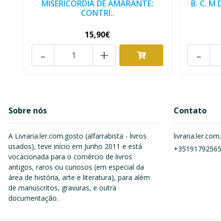
MISERICÓRDIA DE AMARANTE:
B. C. M
CONTRI..
15,90€
-
+
-
Sobre nós
Contato
A Livraria.ler.com.gosto (alfarrabista - livros
livraria.ler.c
usados), teve início em Junho 2011 e está
+3519179256
vocacionada para o comércio de livros
antigos, raros ou curiosos (em especial da
área de história, arte e literatura), para além
de manuscritos, gravuras, e outra
documentação.