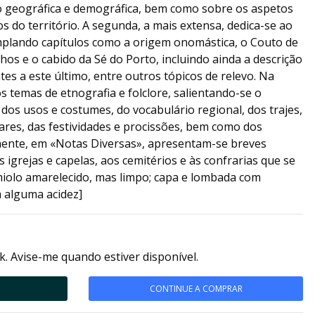
o geográfica e demográfica, bem como sobre os aspetos
s do território. A segunda, a mais extensa, dedica-se ao
plando capítulos como a origem onomástica, o Couto de
hos e o cabido da Sé do Porto, incluindo ainda a descrição
es a este último, entre outros tópicos de relevo. Na
s temas de etnografia e folclore, salientando-se o
os usos e costumes, do vocabulário regional, dos trajes,
ares, das festividades e procissões, bem como dos
lmente, em «Notas Diversas», apresentam-se breves
igrejas e capelas, aos cemitérios e às confrarias que se
iolo amarelecido, mas limpo; capa e lombada com
m alguma acidez]
k. Avise-me quando estiver disponível.
CONTINUE A COMPRAR