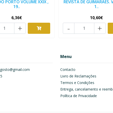
 DO PORTO VOLUME XXIX ,
REVISTA DE GUIMARÃES. V
19..
1..
6,36€
10,60€
+
-
+
Menu
om.gosto@gmail.com
Contacto
55
Livro de Reclamações
Termos e Condições
Entrega, cancelamento e reemb
Política de Privacidade