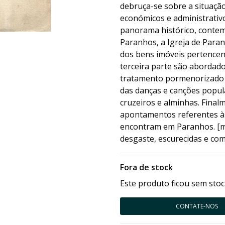
debruça-se sobre a situaçã
económicos e administrativo
panorama histórico, contem
Paranhos, a Igreja de Paran
dos bens imóveis pertencent
terceira parte são abordado
tratamento pormenorizado d
das danças e canções popul
cruzeiros e alminhas. Fina
apontamentos referentes às 
encontram em Paranhos. [m
desgaste, escurecidas e co
Fora de stock
Este produto ficou sem stoc
CONTATE-NOS