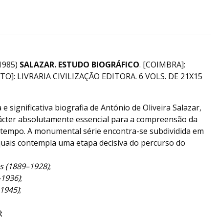
1985)
SALAZAR. ESTUDO BIOGRÁFICO
. [COIMBRA]:
O]: LIVRARIA CIVILIZAÇÃO EDITORA. 6 VOLS. DE 21X15
e significativa biografia de António de Oliveira Salazar,
rácter absolutamente essencial para a compreensão da
u tempo. A monumental série encontra-se subdividida em
quais contempla uma etapa decisiva do percurso do
s (1889–1928)
;
–1936)
;
–1945)
;
)
;