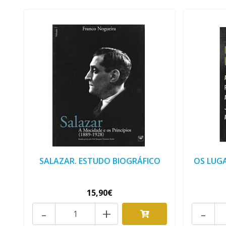
SALAZAR. ESTUDO BIOGRÁFICO
OS LUG
15,90€
-
+
-