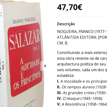
47,70€
Descrição
NOGUEIRA, FRANCO (1977-
ATLÂNTIDA EDITORA: [PORT
CM. B.
Constituindo a mais extensa 
esta obra reveste-se de ca
arquitectura política do se
seis volumes, cada um dos 
estadista:
I.
A mocidade e os princípio
II.
Os tempos áureos (1928
III.
As grandes crises (1936
IV.
O Ataque (1945–1958)
;
V.
A Resistência (1958–1964