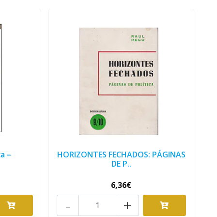
a –
HORIZONTES FECHADOS: PÁGINAS
DE P..
6,36€
-
+