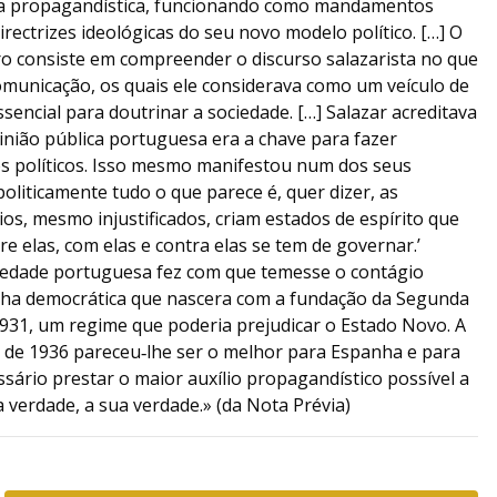
a propagandística, funcionando como mandamentos
directrizes ideológicas do seu novo modelo político. […] O
ivro consiste em compreender o discurso salazarista no que
omunicação, os quais ele considerava como um veículo de
sencial para doutrinar a sociedade. […] Salazar acreditava
inião pública portuguesa era a chave para fazer
os políticos. Isso mesmo manifestou num dos seus
politicamente tudo o que parece é, quer dizer, as
eios, mesmo injustificados, criam estados de espírito que
bre elas, com elas e contra elas se tem de governar.’
ociedade portuguesa fez com que temesse o contágio
nha democrática que nascera com a fundação da Segunda
 1931, um regime que poderia prejudicar o Estado Novo. A
o de 1936 pareceu‑lhe ser o melhor para Espanha e para
ssário prestar o maior auxílio propagandístico possível a
a verdade, a sua verdade.» (da Nota Prévia)