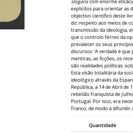
slogans
com enorme eficáci
explícitos para orientar as 
objectivo científico deste l
diz respeito aos meios de c
transmissão da ideologia, es
que o controlo férreo da op
prevalecer os seus princípi
discursos: ‘A verdade é que 
mentiras, as ficções, os rec
são realidades políticas: so
Esta visão totalitária da s
ideológico através da Espa
República, a 14 de Abril de
rebelião franquista de Julh
Portugal. Por isso, era nece
Franco, de modo a difundir 
Quantidade