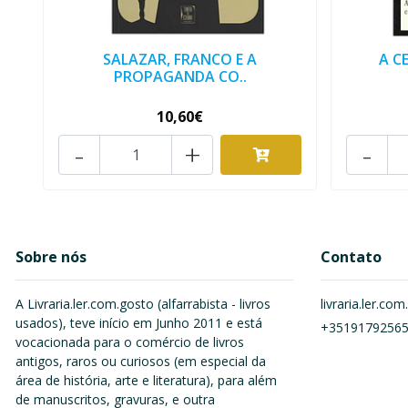
SALAZAR, FRANCO E A
A C
PROPAGANDA CO..
10,60€
-
+
-
Sobre nós
Contato
A Livraria.ler.com.gosto (alfarrabista - livros
livraria.ler.c
usados), teve início em Junho 2011 e está
+3519179256
vocacionada para o comércio de livros
antigos, raros ou curiosos (em especial da
área de história, arte e literatura), para além
de manuscritos, gravuras, e outra