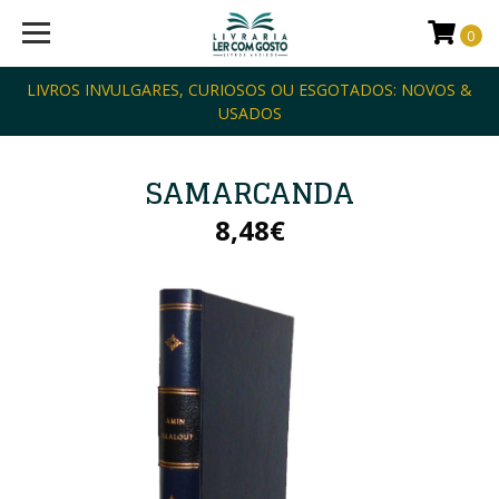
0
LIVROS INVULGARES, CURIOSOS OU ESGOTADOS: NOVOS &
USADOS
SAMARCANDA
8,48€