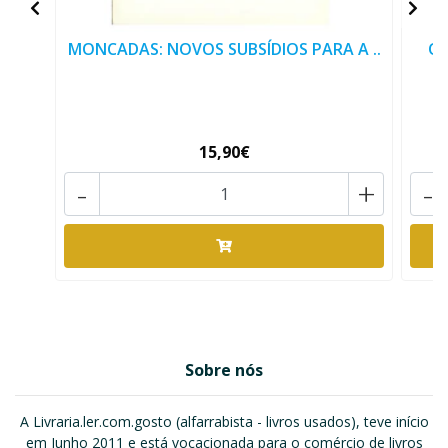
MONCADAS: NOVOS SUBSÍDIOS PARA A ..
O 
15,90€
-
+
-
Sobre nós
A Livraria.ler.com.gosto (alfarrabista - livros usados), teve início
em Junho 2011 e está vocacionada para o comércio de livros