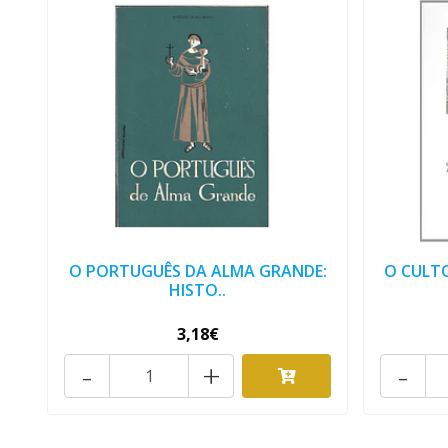
O PORTUGUÊS DA ALMA GRANDE:
O CULT
HISTO..
3,18€
-
+
-