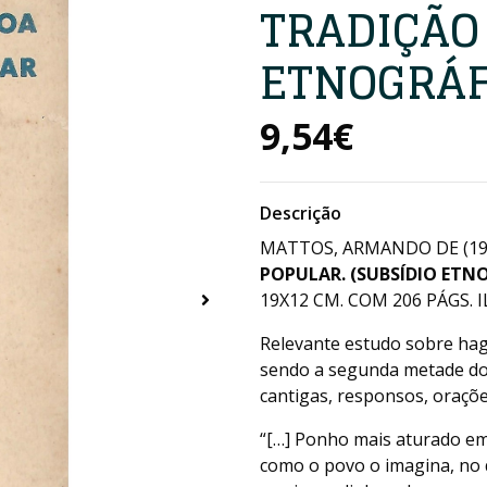
TRADIÇÃO 
ETNOGRÁF
9,54€
Descrição
MATTOS, ARMANDO DE (19
POPULAR. (SUBSÍDIO ETN
19X12 CM. COM 206 PÁGS. I
Relevante estudo sobre hagio
sendo a segunda metade do 
cantigas, responsos, oraçõe
“[…] Ponho mais aturado em
como o povo o imagina, no q