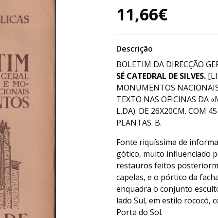
11,66€
Descrição
BOLETIM DA DIRECÇÃO GER
SÉ CATEDRAL DE SILVES.
[L
MONUMENTOS NACIONAIS, 
TEXTO NAS OFICINAS DA 
L.DA). DE 26X20CM. COM 45 
PLANTAS. B.
Fonte riquíssima de informa
gótico, muito influenciado 
restauros feitos posteriorm
capelas, e o pórtico da fac
enquadra o conjunto escultór
lado Sul, em estilo rococó, 
Porta do Sol.