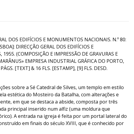
AL DOS EDIFÍCIOS E MONUMENTOS NACIONAIS. N.º 80:
ISBOA]: DIRECÇÃO GERAL DOS EDIFÍCIOS E
1955. (COMPOSIÇÃO E IMPRESSÃO DE GRAVURAS E
«MARÂNUS» EMPRESA INDUSTRIAL GRÁFICA DO PORTO,
PÁGS. [TEXT] & 16 FLS. [ESTAMP], [9] FLS. DESD.
ções sobre a Sé Catedral de Silves, um templo em estilo
pela estética do Mosteiro da Batalha, com alterações e
ente, em que se destaca a abside, composta por três
hada principal inserido num alfiz (uma moldura que
ico). A entrada na igreja é feita por um portal lateral do
construído em finais do século XVIII, que é conhecido por