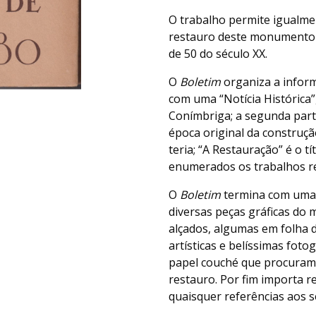
O trabalho permite igualme
restauro deste monumento
de 50 do século XX.
O
Boletim
organiza a inform
com uma “Notícia Histórica”,
Conímbriga; a segunda parte
época original da construç
teria; “A Restauração” é o t
enumerados os trabalhos r
O
Boletim
termina com uma 
diversas peças gráficas do
alçados, algumas em folha 
artísticas e belíssimas fot
papel couché que procuram 
restauro. Por fim importa r
quaisquer referências aos s