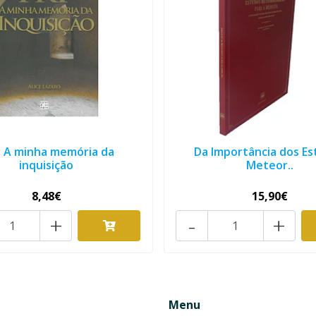
: A minha memória da
Da Importância dos E
inquisição
Meteor..
8,48€
15,90€
+
-
+
Menu