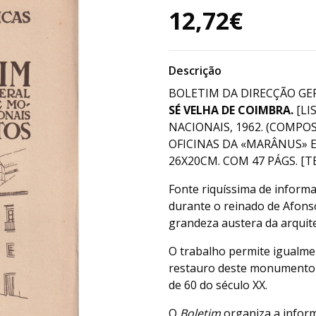
12,72€
Descrição
BOLETIM DA DIRECÇÃO GER
SÉ VELHA DE COIMBRA.
[LI
NACIONAIS, 1962. (COMPO
OFICINAS DA «MARÂNUS» E
26X20CM. COM 47 PÁGS. [TEX
Fonte riquíssima de inform
durante o reinado de Afon
grandeza austera da arquit
O trabalho permite igualme
restauro deste monumento
de 60 do século XX.
O
Boletim
organiza a inform