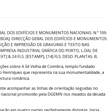
AL DOS EDIFÍCIOS E MONUMENTOS NACIONAIS. N.º 109:
SBOA]: DIRECÇÃO GERAL DOS EDIFÍCIOS E MONUMENTOS
SIÇÃO E IMPRESSÃO DE GRAVURAS E TEXTO NAS
MPRESA INDUSTRIAL GRÁFICA DO PORTO, L.DA). DE
T] & 24 FLS. [ESTAMP], [14] FLS. DESD. PLANTAS. B.
ações sobre A Sé Velha de Coimbra, templo fundado
so Henriques que representa na sua monumentalidade, a
ectura românica.
nte acompanhar as linhas de orientação seguidas no
 nacional promovido pela DGEMN nos meados da década
ação em quatro partes perfeitamente distintas. Inicia