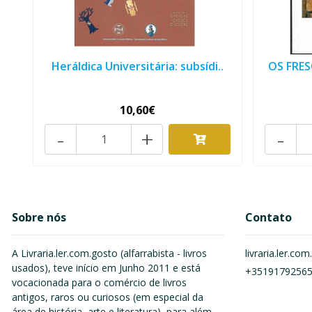
Heráldica Universitária: subsídi..
OS FRES
10,60€
-
+
-
Sobre nós
Contato
A Livraria.ler.com.gosto (alfarrabista - livros
livraria.ler.c
usados), teve início em Junho 2011 e está
+3519179256
vocacionada para o comércio de livros
antigos, raros ou curiosos (em especial da
área de história, arte e literatura), para além