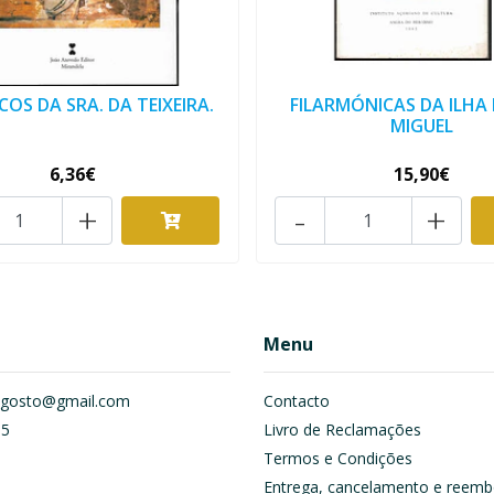
COS DA SRA. DA TEIXEIRA.
FILARMÓNICAS DA ILHA
MIGUEL
6,36€
15,90€
+
-
+
Menu
om.gosto@gmail.com
Contacto
55
Livro de Reclamações
Termos e Condições
Entrega, cancelamento e reemb