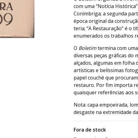
com uma “Notícia Histórica”,
Conímbriga; a segunda parte
época original da construç
teria; “A Restauração” é o t
enumerados os trabalhos r
O
Boletim
termina com uma 
diversas peças gráficas do
alçados, algumas em folha 
artísticas e belíssimas fot
papel couché que procuram 
restauro. Por fim importa r
quaisquer referências aos s
Nota: capa empoeirada, lom
desgaste na extremidade da
Fora de stock