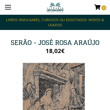
0
LIVROS INVULGARES, CURIOSOS OU ESGOTADOS: NOVOS &
USADOS
SERÃO - JOSÉ ROSA ARAÚJO
18,02€