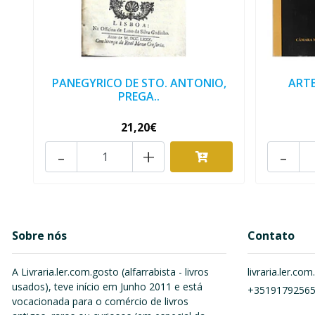
PANEGYRICO DE STO. ANTONIO,
ARTE
PREGA..
21,20€
-
+
-
Sobre nós
Contato
A Livraria.ler.com.gosto (alfarrabista - livros
livraria.ler.c
usados), teve início em Junho 2011 e está
+3519179256
vocacionada para o comércio de livros