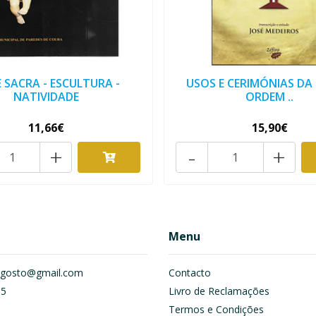
 SACRA - ESCULTURA -
USOS E CERIMÓNIAS DA
NATIVIDADE
ORDEM ..
11,66€
15,90€
+
-
+
Menu
om.gosto@gmail.com
Contacto
55
Livro de Reclamações
Termos e Condições