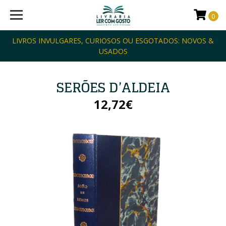
0
LIVROS INVULGARES, CURIOSOS OU ESGOTADOS: NOVOS &
USADOS
SERÕES D’ALDEIA
12,72€