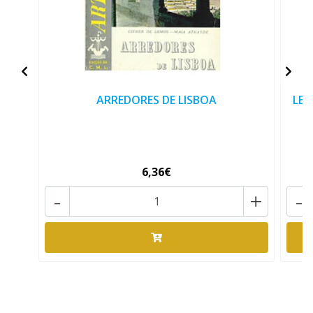
ARREDORES DE LISBOA
LEI
6,36€
-
+
-