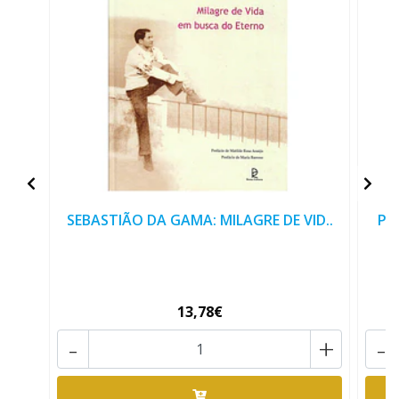
SEBASTIÃO DA GAMA: MILAGRE DE VID..
PO
13,78€
-
+
-