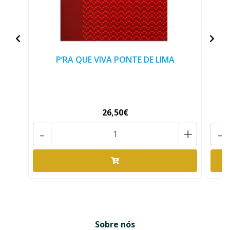
P’RA QUE VIVA PONTE DE LIMA
B
26,50€
-
+
-
Sobre nós