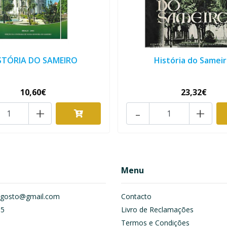
STÓRIA DO SAMEIRO
História do Sameir
10,60€
23,32€
+
-
+
Menu
om.gosto@gmail.com
Contacto
55
Livro de Reclamações
Termos e Condições