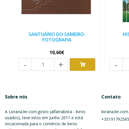
SANTUÁRIO DO SAMEIRO.
HI
FOTOGRAFIA
10,60€
-
+
-
Sobre nós
Contato
A Livraria.ler.com.gosto (alfarrabista - livros
livraria.ler.c
usados), teve início em Junho 2011 e está
+3519179256
vocacionada para o comércio de livros