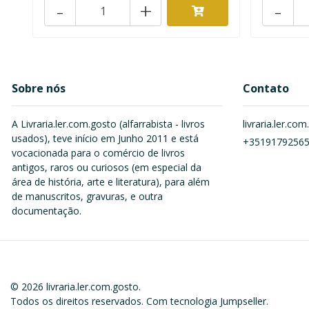
-
+
-
Sobre nós
Contato
A Livraria.ler.com.gosto (alfarrabista - livros
livraria.ler.c
usados), teve início em Junho 2011 e está
+3519179256
vocacionada para o comércio de livros
antigos, raros ou curiosos (em especial da
área de história, arte e literatura), para além
de manuscritos, gravuras, e outra
documentação.
© 2026 livraria.ler.com.gosto.
Todos os direitos reservados.
Com tecnologia Jumpseller
.