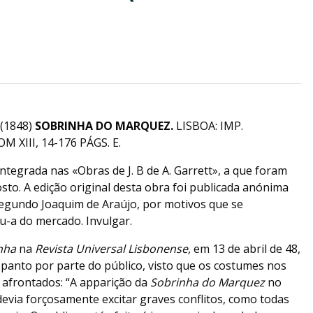
 (1848)
SOBRINHA DO MARQUEZ.
LISBOA: IMP.
 XIII, 14-176 PÁGS. E.
integrada nas «Obras de J. B de A. Garrett», a que foram
osto. A edição original desta obra foi publicada anónima
egundo Joaquim de Araújo, por motivos que se
u-a do mercado. Invulgar.
nha
na
Revista Universal Lisbonense,
em 13 de abril de 48,
spanto por parte do público, visto que os costumes nos
 afrontados: “A apparição da
Sobrinha do Marquez
no
 devia forçosamente excitar graves conflitos, como todas