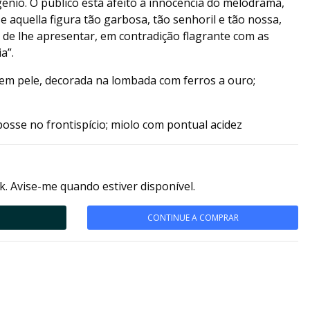
nio. O publico está afeito á innocencia do melodrama,
 aquella figura tão garbosa, tão senhoril e tão nossa,
 de lhe apresentar, em contradição flagrante com as
a”.
em pele, decorada na lombada com ferros a ouro;
posse no frontispício; miolo com pontual acidez
k. Avise-me quando estiver disponível.
CONTINUE A COMPRAR