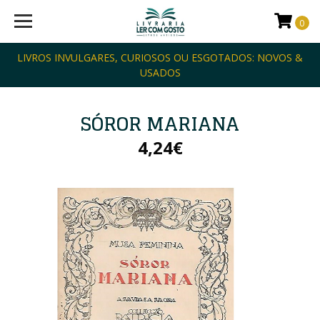
0
LIVROS INVULGARES, CURIOSOS OU ESGOTADOS: NOVOS &
USADOS
SÓROR MARIANA
4,24€