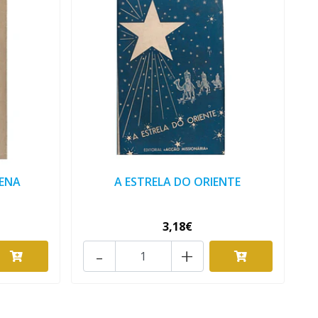
HENA
A ESTRELA DO ORIENTE
3,18€
-
+