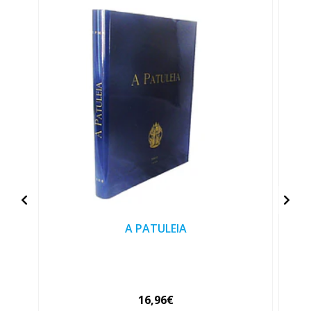
A PATULEIA
C
16,96€