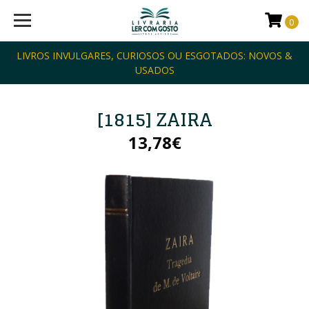
0
LIVROS INVULGARES, CURIOSOS OU ESGOTADOS: NOVOS &
USADOS
[1815] ZAIRA
13,78€