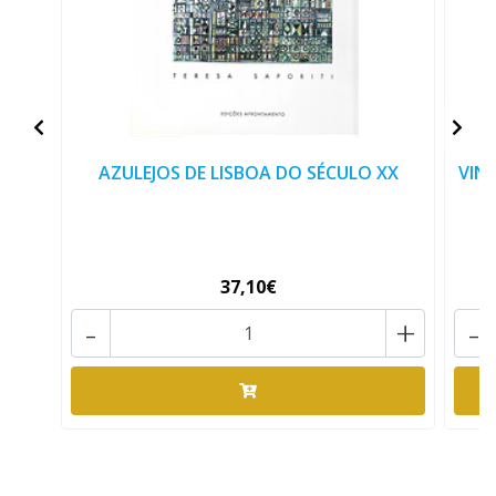
AZULEJOS DE LISBOA DO SÉCULO XX
VIN
37,10€
-
+
-