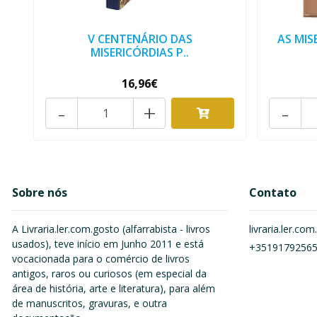
V CENTENÁRIO DAS
AS MIS
MISERICÓRDIAS P..
16,96€
-
+
-
Sobre nós
Contato
A Livraria.ler.com.gosto (alfarrabista - livros
livraria.ler.c
usados), teve início em Junho 2011 e está
+3519179256
vocacionada para o comércio de livros
antigos, raros ou curiosos (em especial da
área de história, arte e literatura), para além
de manuscritos, gravuras, e outra