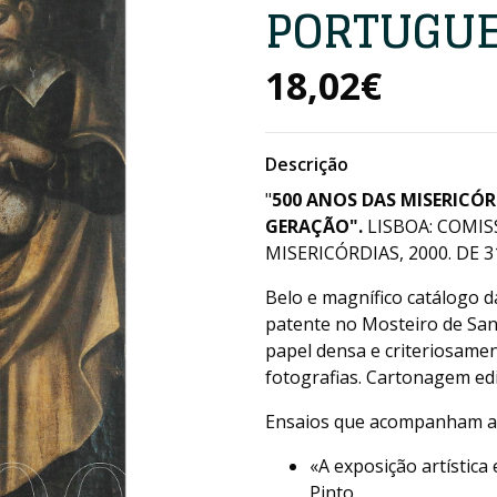
PORTUGU
18,02€
Descrição
"
500 ANOS DAS MISERICÓ
GERAÇÃO".
LISBOA: COMI
MISERICÓRDIAS, 2000. DE 3
Belo e magnífico catálogo d
patente no Mosteiro de Sa
papel densa e criteriosamen
fotografias. Cartonagem edi
Ensaios que acompanham as
«A exposição artístic
Pinto.