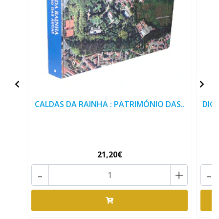
CALDAS DA RAINHA : PATRIMÓNIO DAS..
DIC
21,20€
-
+
-