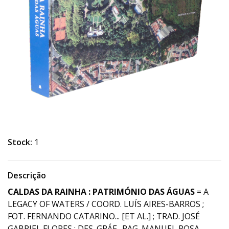
Stock:
1
Descrição
CALDAS DA RAINHA : PATRIMÓNIO DAS ÁGUAS
= A
LEGACY OF WATERS / COORD. LUÍS AIRES-BARROS ;
FOT. FERNANDO CATARINO... [ET AL.] ; TRAD. JOSÉ
GABRIEL FLORES ; DES. GRÁF., PAG. MANUEL ROSA,