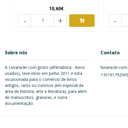
10,60€
-
+
-
Sobre nós
Contato
A Livraria.ler.com.gosto (alfarrabista - livros
livraria.ler.c
usados), teve início em Junho 2011 e está
+3519179256
vocacionada para o comércio de livros
antigos, raros ou curiosos (em especial da
área de história, arte e literatura), para além
de manuscritos, gravuras, e outra
documentação.