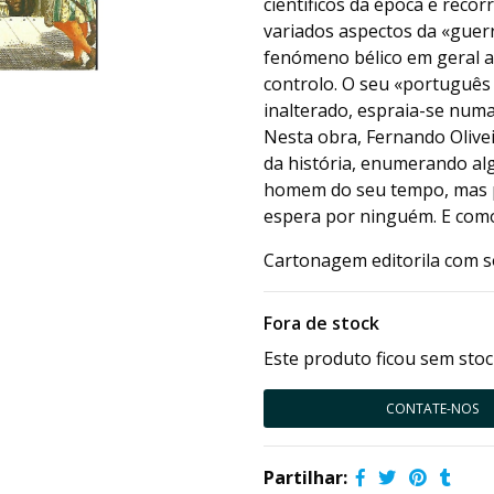
científicos da época e reco
variados aspectos da «guerr
fenómeno bélico em geral at
controlo. O seu «português
inalterado, espraia-se numa
Nesta obra, Fernando Olive
da história, enumerando alg
homem do seu tempo, mas pr
espera por ninguém. E como 
Cartonagem editorila com s
Fora de stock
Este produto ficou sem stoc
CONTATE-NOS
Partilhar: