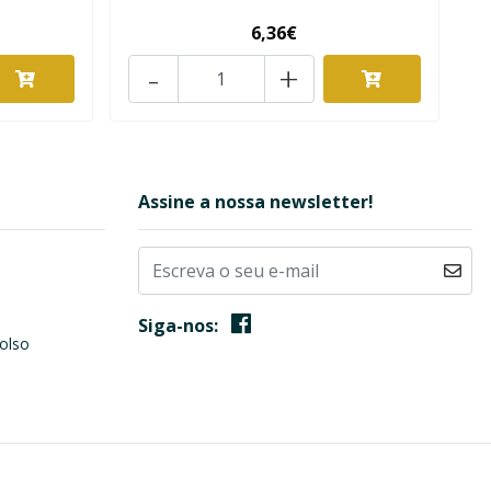
6,36€
-
+
Assine a nossa newsletter!
Siga-nos:
olso