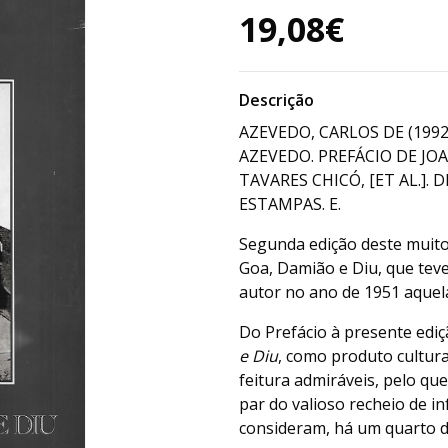
19,08€
Descrição
AZEVEDO, CARLOS DE (199
AZEVEDO. PREFÁCIO DE JO
TAVARES CHICÓ, [ET AL.]. DE 
ESTAMPAS. E.
Segunda edição deste muit
Goa, Damião e Diu, que te
autor no ano de 1951 aquel
Do Prefácio à presente ediçã
e Diu
, como produto cultur
feitura admiráveis, pelo que
par do valioso recheio de 
consideram, há um quarto de