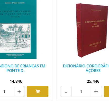
NDONO DE CRIANÇAS EM
DICIONÁRIO COROGRÁF
PONTE D..
AÇORES
14,84€
25,44€
+
-
+