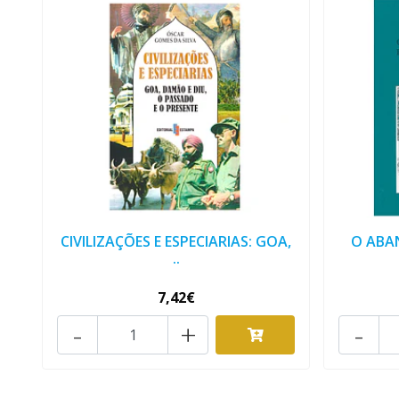
CIVILIZAÇÕES E ESPECIARIAS: GOA,
O ABA
..
7,42€
-
+
-