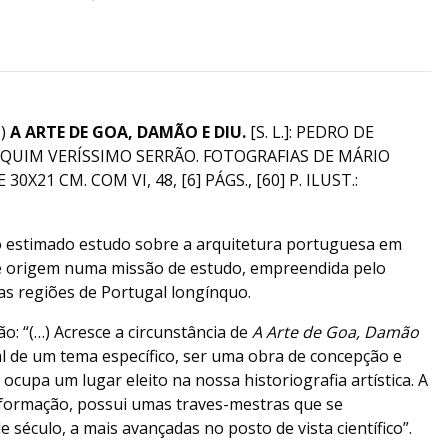
2)
A ARTE DE GOA, DAMÃO E DIU.
[S. L.]: PEDRO DE
AQUIM VERÍSSIMO SERRÃO. FOTOGRAFIAS DE MÁRIO
30X21 CM. COM VI, 48, [6] PÁGS., [60] P. ILUST.:
o estimado estudo sobre a arquitetura portuguesa em
ve origem numa missão de estudo, empreendida pelo
as regiões de Portugal longínquo.
o: “(…) Acresce a circunstância de
A Arte de Goa, Damão
al de um tema específico, ser uma obra de concepção e
 ocupa um lugar eleito na nossa historiografia artística. A
informação, possui umas traves-mestras que se
 século, a mais avançadas no posto de vista científico”.