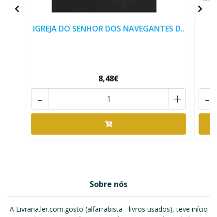
IGREJA DO SENHOR DOS NAVEGANTES D..
EG
8,48€
-
+
-
Sobre nós
A Livraria.ler.com.gosto (alfarrabista - livros usados), teve início