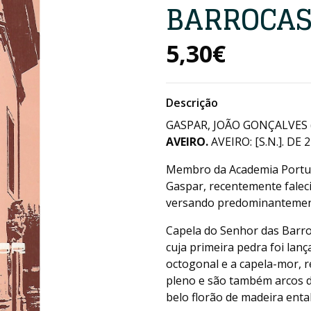
BARROCAS
5,30€
Descrição
GASPAR, JOÃO GONÇALVES 
AVEIRO.
AVEIRO: [S.N.]. DE 
Membro da Academia Portug
Gaspar, recentemente faleci
versando predominantement
Capela do Senhor das Barr
cuja primeira pedra foi lan
octogonal e a capela-mor, r
pleno e são também arcos 
belo florão de madeira enta