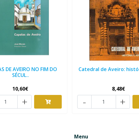
AS DE AVEIRO NO FIM DO
Catedral de Aveiro: histór
SÉCUL..
10,60€
8,48€
+
-
+
Menu